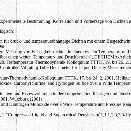
 "Experimentelle Bestimmung, Korrelation und Vorhersage von Dichte
logisch)
n für druck- und temperaturabhängige Dichten mit einem Biegeschwing
998
tzte Messung von Flüssigkeitsdichten in einem weiten Temperatur- und
 über einen weiten Temperatur- und Druckbereich", DECHEMA-Arbeitsa
 28. Tieftemperatur-Thermodynamik-Kolloquium TTTK, 19. bis 26. 2. 2
r Controlled Vibrating Tube Densimeter for Liquid Density Measureme
ratur-Thermodynamik-Kolloquium TTTK, 17. bis 24. 2. 2001, Heiligen
oxide, Carbonyl Sulfide, and Hydrogen Sulfide over a Wide Temperatur
ichten und Exzessvolumina in der komprimierten flüssigen und überkri
2001, Würzburg (2001)
 and Dinitrogen Monoxide over a Wide Temperature and Pressure Range i
 J. "Compressed Liquid and Supercritical Densities of 1,1,1,2,3,3,3-H