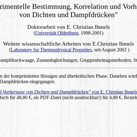
rimentelle Bestimmung, Korrelation und Vorh
von Dichten und Dampfdrücken"
Doktorarbeit von E. Christian Ihmels
(
Universität Oldenburg
, 1998-2001)
Weitere wissenschaftliche Arbeiten von E.Christian Ihmels
(
Laboratory for Thermophysical Properties
, seit August 2002 )
ampfdruckwaage, Zustandsgleichungen, Gruppenbeitragsmethoden, Sto
n in der komprimierten flüssigen und überkritischen Phase. Daneben 
d Dampfdrücken eingegangen.
nd Vorhersage von Dichten und Dampfdrücken"
von E. Christian Ihmel
 Buch für 48,80 €, als PDF-Datei (nicht ausdruckbar!) für 4,88 €. Bezi