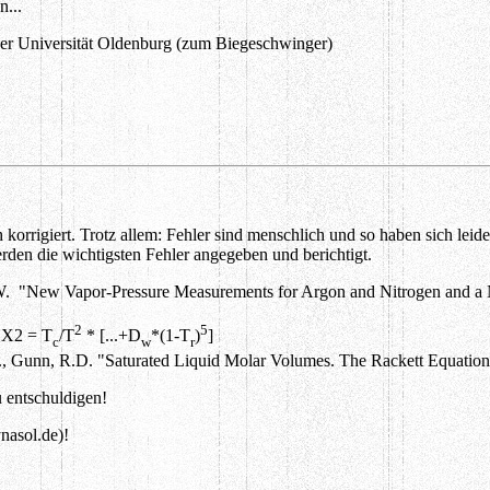
n...
er Universität Oldenburg (zum Biegeschwinger)
korrigiert. Trotz allem: Fehler sind menschlich und so haben sich leider
erden die wichtigsten Fehler angegeben und berichtigt.
, W. "New Vapor-Pressure Measurements for Argon and Nitrogen and a 
2
5
 X2 = T
/T
* [...+D
*(1-T
)
]
c
w
r
T., Gunn, R.D. "Saturated Liquid Molar Volumes. The Rackett Equatio
u entschuldigen!
ynasol.de)!