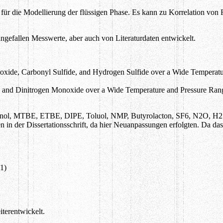
 für die Modellierung der flüssigen Phase. Es kann zu Korrelation vo
efallen Messwerte, aber auch von Literaturdaten entwickelt.
xide, Carbonyl Sulfide, and Hydrogen Sulfide over a Wide Temperature
 and Dinitrogen Monoxide over a Wide Temperature and Pressure Range i
utanol, MTBE, ETBE, DIPE, Toluol, NMP, Butyrolacton, SF6, N2O, H2
 in der Dissertationsschrift, da hier Neuanpassungen erfolgten. Da das
1)
terentwickelt.