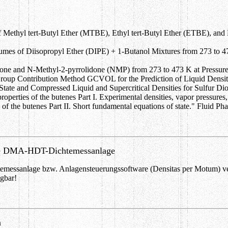
 Methyl tert-Butyl Ether (MTBE), Ethyl tert-Butyl Ether (ETBE), and
umes of Diisopropyl Ether (DIPE) + 1-Butanol Mixtures from 273 to 4
ctone and N-Methyl-2-pyrrolidone (NMP) from 273 to 473 K at Pressur
roup Contribution Method GCVOL for the Prediction of Liquid Densiti
te and Compressed Liquid and Supercritical Densities for Sulfur Diox
perties of the butenes Part I. Experimental densities, vapor pressures, 
the butenes Part II. Short fundamental equations of state." Fluid Pha
ie DMA-HDT-Dichtemessanlage
chtemessanlage bzw. Anlagensteuerungssoftware (Densitas per Motum) ve
ügbar!
n