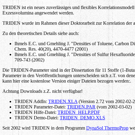
TRIDEN ist ein neues zuverlässiges und flexibles Korrelationsmodell
Exzessvolumina angewendet werden.
TRIDEN wurde im Rahmen dieser Doktorarbeit zur Korrelation der ang
Zu den theoretischen Details siehe auch:
Ihmels E.C. und Gmehling J. "Densities of Toluene, Carbon Dio
Chem. Res. 40(20), 4470-4477 (2001)
Ihmels E.C. und Gmehling J. "Densities of Sulfur Hexafluoride
709-743 (2002)
Die TRIDEN-Parameter sind in der Dissertation für 11 Stoffe (1-B
Parameter in den Veröffentlichungen unterscheiden sich z.T. von denen
kann hier eine kostenlose Version einiger Dateien bezogen werden:.
Achtung Downloads z.Z. nicht verfügbar!
TRIDEN AddIn:
TRIDEN.XLA
(Version 2.72 vom 2002-02-2
TRIDEN Parameter-Datei:
TRIDEN.PAR
(vom 2002-03-02)
TRIDEN Hilfe-Datei:
TRIDEN_HELP.PDF
TRIDEN Demo-Datei:
TRIDEN_DEMO.XLS
Seit 2002 wird TRIDEN in dem Programm
DynaSol ThermoProp
wei