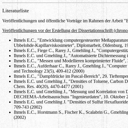
Literaturliste
Veröffentlichungen und öffentliche Vorträge im Rahmen der Arbeit
Veröffentlichungen vor der Erstellung der Dissertationsschrift (chrono
Ihmels E.C., "Entwicklung computergesteuerter Meßapparature
Ubbelohde-Kapillarviskosimeter", Diplomarbeit, Oldenburg, 1
Ihmels E.C., Fiege C., Rarey J., Gmehling J., "Computergestü
Ihmels E.C. und Gmehling J., "Automatisierte Dichtemessung
Ihmels E.C., "Messen und Modellieren komprimierter Fluide",
Ihmels E.C., Aufderhaar C., Rarey J., Gmehling J., "Compute
and Technology 23(5), 409-412 (2000)
Ihmels E.C., "Dampfdrücke im Pascal-Bereich", 29. Tieftempe
Ihmels E.C. und Gmehling J., "Densities of Toluene, Carbon Di
Chem. Res. 40(20), 4470-4477 (2001)
Ihmels E.C. und Gmehling J., "Messung und Korrelation von D
DECHEMA-Arbeitsausschuss "Ingenieurdaten", 10. Oktober 
Ihmels E.C. und Gmehling J. "Densities of Sulfur Hexafluoride
709-743 (2002)
Ihmels E.C., Horstmann S., Fischer K., Scalabrin G., Gmehling
(2002)