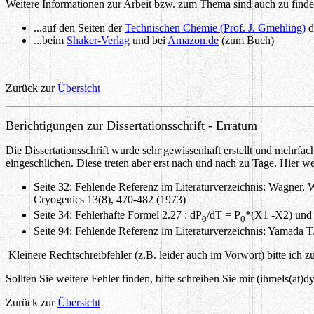
Weitere Informationen zur Arbeit bzw. zum Thema sind auch zu finde
...auf den Seiten der
Technischen Chemie (Prof. J. Gmehling)
d
...beim
Shaker-Verlag
und bei
Amazon.de
(zum Buch)
Zurück zur
Übersicht
Berichtigungen zur Dissertationsschrift -
Erratum
Die Dissertationsschrift wurde sehr gewissenhaft erstellt und mehrfach 
eingeschlichen. Diese treten aber erst nach und nach zu Tage. Hier w
Seite 32: Fehlende Referenz im Literaturverzeichnis: Wagner
Cryogenics 13(8), 470-482 (1973)
Seite 34: Fehlerhafte Formel 2.27 : dP
/dT = P
*(X1 -X2) und
0
0
Seite 94: Fehlende Referenz im Literaturverzeichnis: Yamada 
Kleinere Rechtschreibfehler (z.B. leider auch im Vorwort) bitte ich z
Sollten Sie weitere Fehler finden, bitte schreiben Sie mir (ihmels(at)d
Zurück zur
Übersicht