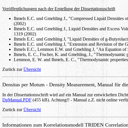
Veröffentlichungen nach der Erstellung der Dissertationsschrift
Ihmels E.C. und Gmehling J., "Compressed Liquid Densities of
(2002)
Ihmels E.C. und Gmehling J., Liquid Densities and Excess Vol
1319 (2002)
Ihmels E.C. und Gmehling J, "Liquid Densities of g-Butyrola
Ihmels E.C. und Gmehling J, "Extension and Revision of the G
Ihmels E.C., Lemmon E.W. und Gmehling J, "An Equation of Sta
Ihmels, E. C., Fischer, K. and Gmehling, J., "Thermodynamic pro
Lemmon, E. W. and Ihmels, E. C., "Thermodynamic properties of 
Zurück zur
Übersicht
Densitas per Motum - Density Measurement,
Manual
für d
In der Dissertationsschrift wird auf ein Manual zur entwickelten Di
DpManual.PDF
(455 kB). Achtung!! - Manual z.Z. nicht online verf
Zurück zur
Übersicht
Informationen zum Korrelationsmodell
TRIDEN
Correlatio