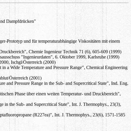
n und Dampfdrücken"
er-Prototyp und für temperaturabhängige Viskositäten mit einem
 Druckbereich", Chemie Ingenieur Technik 71 (6), 605-609 (1999)
usschuss "Ingenieurdaten", 6. Oktober 1999, Karlsruhe (1999)
000, Ischgl/Österreich (2000)
nt in a Wide Temperature and Pressure Range", Chemical Engineering
blut/Österreich (2001)
e and Pressure Range in the Sub- and Supercritical State", Ind. Eng.
tischen Phase über einen weiten Temperatur- und Druckbereich",
n the Sub- and Supercritical State", Int. J. Thermophys., 23(3),
eptafluoropropane (R227ea)", Int. J. Thermophys., 23(6), 1571-1585